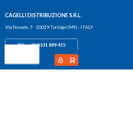
CAGELLI DISTRIBUZIONE S.R.L.
Via Nosate, 7 - 20029 Turbigo (MI) - ITALY
TEL. +39 0331 899 415
CHAT +39 329 1343037
info@cagelli.com
PEC:
cagelli@registerpec.it
Condizioni di vendita
Condizioni generali di vendita
E-Commerce B2B