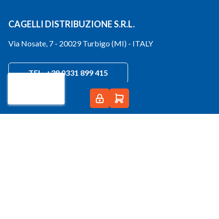
CAGELLI DISTRIBUZIONE S.R.L.
Via Nosate, 7 - 20029 Turbigo (MI) - ITALY
TEL. +39 0331 899 415
CHAT +39 329 1343037
info@cagelli.com
PEC:
cagelli@registerpec.it
Condizioni di vendita
Condizioni generali di vendita
E-Commerce B2B