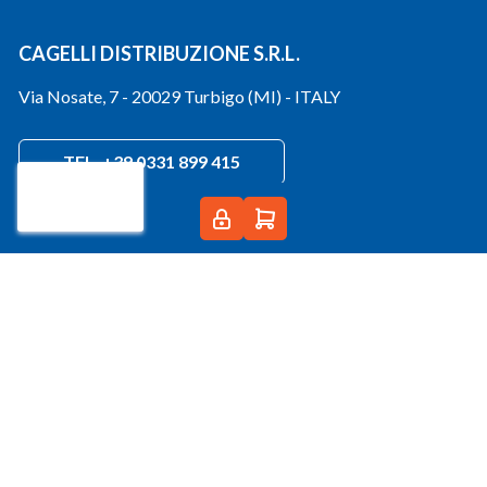
CAGELLI DISTRIBUZIONE S.R.L.
Via Nosate, 7 - 20029 Turbigo (MI) - ITALY
TEL. +39 0331 899 415
CHAT +39 329 1343037
info@cagelli.com
PEC:
cagelli@registerpec.it
Condizioni di vendita
Condizioni generali di vendita
E-Commerce B2B