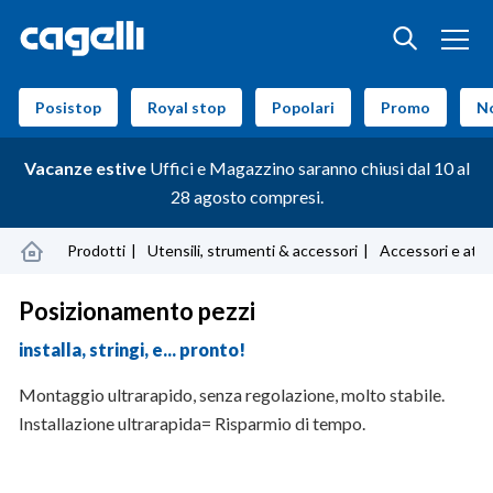
Posistop
Royal stop
Popolari
Promo
N
Vacanze estive
Uffici e Magazzino saranno chiusi dal 10 al
28 agosto compresi.
Prodotti
Utensili, strumenti & accessori
Accessori e attr
Posizionamento pezzi
installa, stringi, e... pronto!
Montaggio ultrarapido, senza regolazione, molto stabile.
Installazione ultrarapida= Risparmio di tempo.