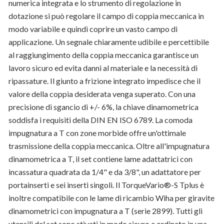
numerica integrata e lo strumento di regolazione in
dotazione si può regolare il campo di coppia meccanica in
modo variabile e quindi coprire un vasto campo di
applicazione. Un segnale chiaramente udibile e percettibile
al raggiungimento della coppia meccanica garantisce un
lavoro sicuro ed evita danni al materiale e la necessità di
ripassature. Il giunto a frizione integrato impedisce che il
valore della coppia desiderata venga superato. Con una
precisione di sgancio di +/- 6%, la chiave dinamometrica
soddisfa i requisiti della DIN EN ISO 6789. La comoda
impugnatura a T con zone morbide offre un'ottimale
trasmissione della coppia meccanica. Oltre all'impugnatura
dinamometrica a T, il set contiene lame adattatrici con
incassatura quadrata da 1/4" e da 3/8", un adattatore per
portainserti e sei inserti singoli. Il TorqueVario®-S Tplus è
inoltre compatibile con le lame di ricambio Wiha per giravite
dinamometrici con impugnatura a T (serie 2899). Tutti gli
utensili del set sono stivati in modo sicuro e ordinato in una