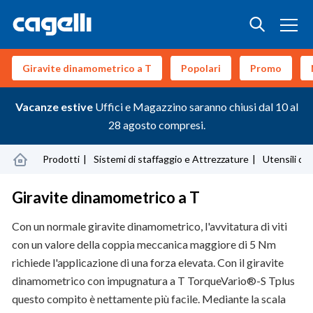
Giravite dinamometrico a T
Popolari
Promo
Vacanze estive
Uffici e Magazzino saranno chiusi dal 10 al
28 agosto compresi.
Prodotti
Sistemi di staffaggio e Attrezzature
Utensili di
Giravite dinamometrico a T
Con un normale giravite dinamometrico, l'avvitatura di viti
con un valore della coppia meccanica maggiore di 5 Nm
richiede l'applicazione di una forza elevata. Con il giravite
dinamometrico con impugnatura a T TorqueVario®-S Tplus
questo compito è nettamente più facile. Mediante la scala