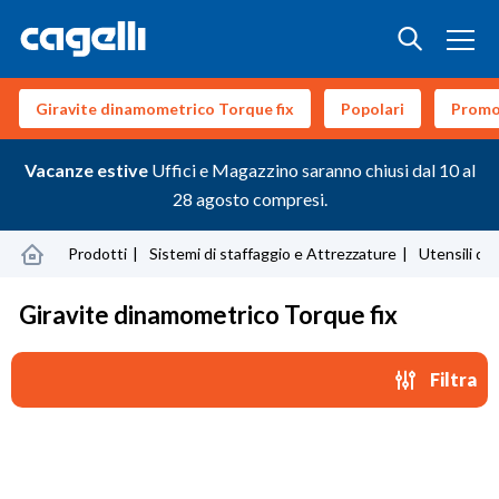
Giravite dinamometrico Torque fix
Popolari
Prom
Vacanze estive
Uffici e Magazzino saranno chiusi dal 10 al
28 agosto compresi.
Prodotti
Sistemi di staffaggio e Attrezzature
Utensili di
Giravite dinamometrico Torque fix
Filtra