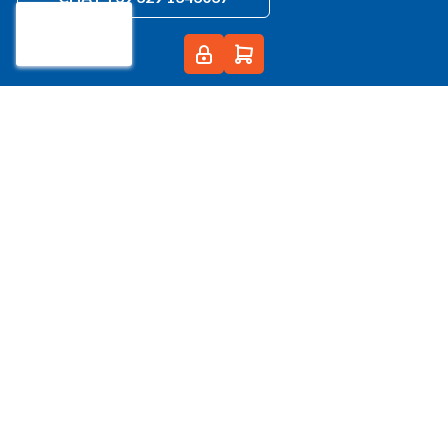
info@cagelli.com
PEC:
cagelli@registerpec.it
Condizioni di vendita
Condizioni generali di vendita
E-Commerce B2B
Registrazione al sito
Informazioni sul contratto
Disponibilità dei prodotti
Informazioni sui Prodotti
Prezzi
Ordini di acquisto