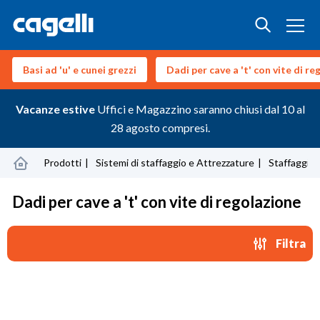
Basi ad 'u' e cunei grezzi
Dadi per cave a 't' con vite di r
Vacanze estive
Uffici e Magazzino saranno chiusi dal 10 al
28 agosto compresi.
Prodotti
Sistemi di staffaggio e Attrezzature
Staffaggio 
Dadi per cave a 't' con vite di regolazione
Filtra