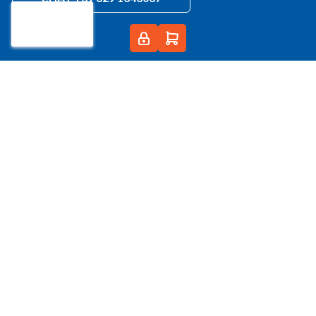
info@cagelli.com
PEC:
cagelli@registerpec.it
Condizioni di vendita
Condizioni generali di vendita
E-Commerce B2B
Registrazione al sito
Informazioni sul contratto
Disponibilità dei prodotti
Informazioni sui Prodotti
Prezzi
Ordini di acquisto